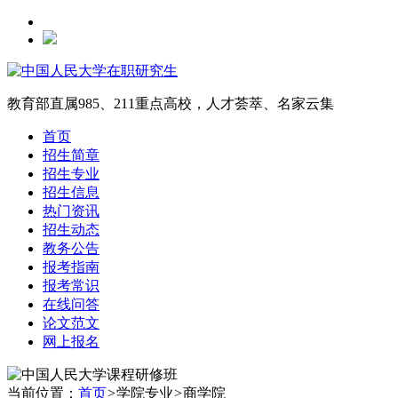
教育部直属985、211重点高校，人才荟萃、名家云集
首页
招生简章
招生专业
招生信息
热门资讯
招生动态
教务公告
报考指南
报考常识
在线问答
论文范文
网上报名
当前位置：
首页
>
学院专业
>
商学院