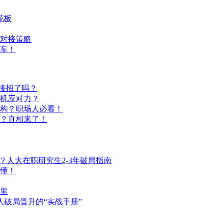
花板
对接策略
车！
好接招了吗？
机应对力？
构？职场人必看！
？真相来了！
？人大在职研究生2-3年破局指南
懂！
里
人破局晋升的“实战手册”