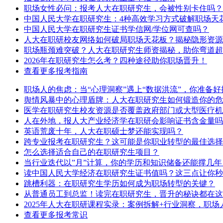
职场女性必问：报考人大在职研究生，会被性别卡住吗？
中国人民大学在职研究生：4种高效学习方式破解职场天
中国人民大学在职研究生证书学信网/学位网可查吗？
人大在职研校友网络如何破局职场天花板？揭秘隐形资源
职场瓶颈难突破？人大在职研究生师资揭秘，助你弯道超
2026年在职研究生怎么考？四种途径助你职场晋升！
查看更多报考指南
职场人的焦虑：当“心理洞察”遇上“数据洪流”，你准备
舆情风暴中的心理盾牌：人大在职研究生如何锻造你的危
医学在职研究生校友资源是否覆盖政府部门或大型医疗机
人在外地，报人大产业经济学在职研会影响证书含金量吗
英语荒废十年，人大在职硕士梦还能实现吗？
跨专业报考在职研究生？这可能是你职业转型的最佳选择
怎么选择适合自己的在职研究生项目？
当行业迭代以”月”计算，你的学历和知识储备还能撑几年
读中国人民大学经济在职研究生证书值吗？这三点让你秒
跳槽利器：在职研究生学历如何成为职场转型的关键？
从普通员工到总监！读完在职研究生，晋升的秘诀都在这
2025年人大在职研课程实录：案例拆解+行业洞察，职场
查看更多报考常识