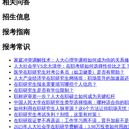
相关问答
招生信息
报考指南
报考常识
家庭冲突调解技术：人大心理学课程如何成为你的关系修
人大社会学VS北大清华：在职考研如何选择性价比之王
医学在职研究生对考公务员（如卫健委）是否有帮助？
人大产业经济学在职研究生网络班：职场晋升的加速器还
在职研究生报名需要填写哪些个人信息？
在职研究生是否有学位限制？
职称评审差一步？人大在职硕士如何成为关键杠杆
中国人民大学在职研究生类型选择指南：哪种适合你的职
如何利用在职研究生人脉资源？这6个方法让你职场无忧
在职研究生考试失利？别慌，这里有对策！
在职研双证梦不再遥远：工作学习两不误，晋升加薪不是
2025年人大社会学在职研学费解读：3.98万投资如何用