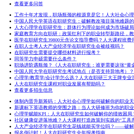
查看更多问答
工作十年才发现，职场瓶颈的根源竟是它！人大社会心理
中国人民大学英语在职研究生：破解教改项目落地难题的
​人大心理学在职研究生：群体行为理论如何成为市场破
家庭教育方向在职研：政策红利下的职业转型新路径，教
医学在职研究生39800元含论文指导费吗？人大课程班
在职人士考人大产业经济学在职研究生会被歧视吗？
在职研究生需要提交哪些材料进行报考？
同等学力申硕需要什么条件？
职场进阶遇瓶颈？《人大在职研究生：谁更需要这张“黄
中国人民大学在职研究生考试地点（是否支持异地考）？
心理学/教育学/会计学怎么选？人大在职研三大王牌专业
人大在职研究生课程对职业发展有帮助吗？
查看更多招生信息
体制内晋升新筹码：人大社会心理学如何破解你的职业天
新课标下英语教师的突围之路：当人大研修班为你的职业
心理学赋能KPI：人大在职研究生如何破解你的绩效困局
社区健康促进落地难？人大课程打造政策到实践的“工具库
人大产业经济学在职研究生花钱就能买学位吗？——破解
报名倒计时！人大在职研究生全年报考指南