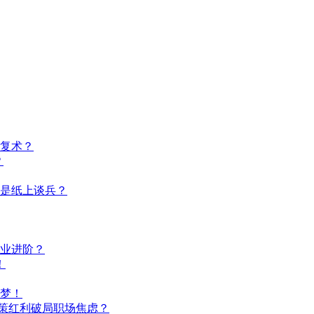
复术？
？
是纸上谈兵？
业进阶？
！
梦！
政策红利破局职场焦虑？