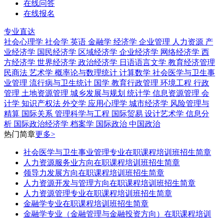
在线问答
在线报名
专业直达
社会心理学
社会学
英语
金融学
经济学
企业管理
人力资源
产
业经济学
国民经济学
区域经济学
企业经济学
网络经济学
西
方经济学
世界经济学
政治经济学
日语语言文学
教育经济管理
民商法
艺术学
概率论与数理统计
计算数学
社会医学与卫生事
业管理
流行病与卫生统计
国学
教育行政管理
环境工程
行政
管理
土地资源管理
城乡发展与规划
统计学
信息资源管理
会
计学
知识产权法
外交学
应用心理学
城市经济学
风险管理与
精算
国际关系
管理科学与工程
国际贸易
设计艺术学
信息分
析
国际政治经济学
档案学
国际政治
中国政治
热门简章
更多>
社会医学与卫生事业管理专业在职课程培训班招生简章
人力资源服务业方向在职课程培训班招生简章
领导力发展方向在职课程培训班招生简章
人力资源开发与管理方向在职课程培训班招生简章
人力资源管理专业在职课程培训班招生简章
金融学专业在职课程培训班招生简章
金融学专业（金融管理与金融投资方向）在职课程培训