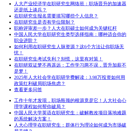
人大产业经济学在职研究生网络班：职场晋升的加速器
还是纸上谈兵？
在职研究生报名需要填写哪些个人信息？
在职研究生是否有学位限制？
职称评审差一步？人大在职硕士如何成为关键杠杆
中国人民大学在职研究生类型选择指南：哪种适合你的
职业进阶？
如何利用在职研究生人脉资源？这6个方法让你职场无
忧！
在职研究生考试失利？别慌，这里有对策！
在职研双证梦不再遥远：工作学习两不误，晋升加薪不
是梦！
2025年人大社会学在职研学费解读：3.98万投资如何用
政策红利破局职场焦虑？
查看更多问答
工作十年才发现，职场瓶颈的根源竟是它！人大社会心
理学课程如何帮你破局？
中国人民大学英语在职研究生：破解教改项目落地难题
的系统解决方案！
​人大心理学在职研究生：群体行为理论如何成为市场破