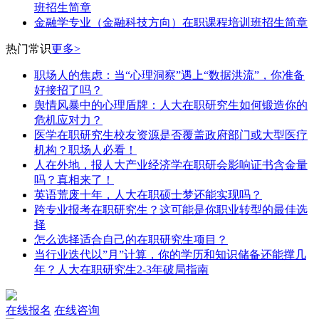
班招生简章
​金融学专业（​金融科技方向）在职课程培训班招生简章
热门常识
更多>
职场人的焦虑：当“心理洞察”遇上“数据洪流”，你准备
好接招了吗？
舆情风暴中的心理盾牌：人大在职研究生如何锻造你的
危机应对力？
医学在职研究生校友资源是否覆盖政府部门或大型医疗
机构？职场人必看！
人在外地，报人大产业经济学在职研会影响证书含金量
吗？真相来了！
英语荒废十年，人大在职硕士梦还能实现吗？
跨专业报考在职研究生？这可能是你职业转型的最佳选
择
怎么选择适合自己的在职研究生项目？
当行业迭代以”月”计算，你的学历和知识储备还能撑几
年？人大在职研究生2-3年破局指南
在线报名
在线咨询