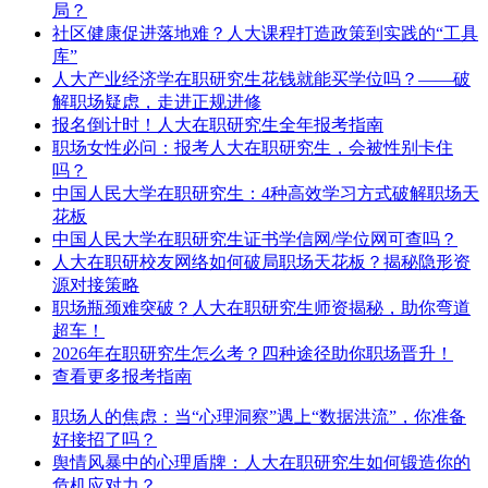
局？
社区健康促进落地难？人大课程打造政策到实践的“工具
库”
人大产业经济学在职研究生花钱就能买学位吗？——破
解职场疑虑，走进正规进修
报名倒计时！人大在职研究生全年报考指南
职场女性必问：报考人大在职研究生，会被性别卡住
吗？
中国人民大学在职研究生：4种高效学习方式破解职场天
花板
中国人民大学在职研究生证书学信网/学位网可查吗？
人大在职研校友网络如何破局职场天花板？揭秘隐形资
源对接策略
职场瓶颈难突破？人大在职研究生师资揭秘，助你弯道
超车！
2026年在职研究生怎么考？四种途径助你职场晋升！
查看更多报考指南
职场人的焦虑：当“心理洞察”遇上“数据洪流”，你准备
好接招了吗？
舆情风暴中的心理盾牌：人大在职研究生如何锻造你的
危机应对力？