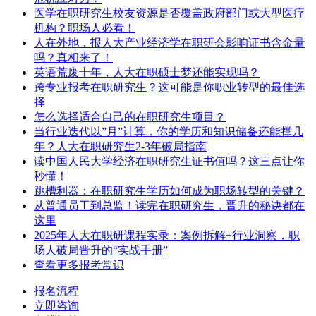
医学在职研究生校友资源是否覆盖政府部门或大型医疗
机构？职场人必看！
人在外地，报人大产业经济学在职研会影响证书含金量
吗？真相来了！
英语荒废十年，人大在职硕士梦还能实现吗？
跨专业报考在职研究生？这可能是你职业转型的最佳选
择
怎么选择适合自己的在职研究生项目？
当行业迭代以”月”计算，你的学历和知识储备还能撑几
年？人大在职研究生2-3年破局指南
读中国人民大学经济在职研究生证书值吗？这三点让你
秒懂！
跳槽利器：在职研究生学历如何成为职场转型的关键？
从普通员工到总监！读完在职研究生，晋升的秘诀都在
这里
2025年人大在职研课程实录：案例拆解+行业洞察，职
场人破局晋升的“实战手册”
查看更多报考常识
报名流程
立即咨询