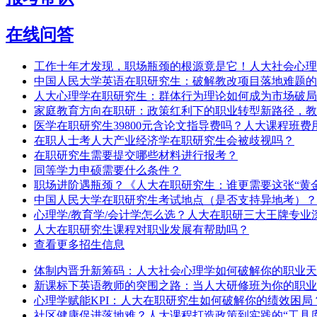
在线问答
工作十年才发现，职场瓶颈的根源竟是它！人大社会心理
中国人民大学英语在职研究生：破解教改项目落地难题的
​人大心理学在职研究生：群体行为理论如何成为市场破
家庭教育方向在职研：政策红利下的职业转型新路径，教
医学在职研究生39800元含论文指导费吗？人大课程班
在职人士考人大产业经济学在职研究生会被歧视吗？
在职研究生需要提交哪些材料进行报考？
同等学力申硕需要什么条件？
职场进阶遇瓶颈？《人大在职研究生：谁更需要这张“黄
中国人民大学在职研究生考试地点（是否支持异地考）？
心理学/教育学/会计学怎么选？人大在职研三大王牌专业
人大在职研究生课程对职业发展有帮助吗？
查看更多招生信息
体制内晋升新筹码：人大社会心理学如何破解你的职业天
新课标下英语教师的突围之路：当人大研修班为你的职业
心理学赋能KPI：人大在职研究生如何破解你的绩效困局
社区健康促进落地难？人大课程打造政策到实践的“工具库