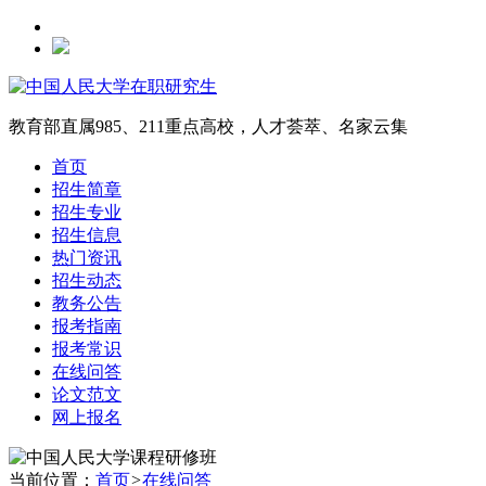
教育部直属985、211重点高校，人才荟萃、名家云集
首页
招生简章
招生专业
招生信息
热门资讯
招生动态
教务公告
报考指南
报考常识
在线问答
论文范文
网上报名
当前位置：
首页
>
在线问答