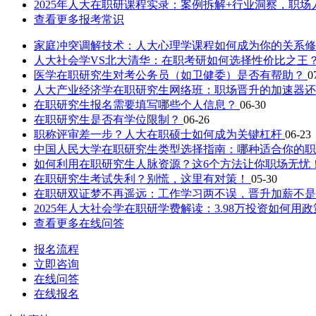
2025年人大在职研课程实录：案例拆解+行业洞察，职场
查看更多报考常识
家庭冲突调解技术：人大心理学课程如何成为你的关系
人大社会学VS北大清华：在职考研如何选择性价比之王
医学在职研究生对考公务员（如卫健委）是否有帮助？
0
人大产业经济学在职研究生网络班：职场晋升的加速器
在职研究生报名需要填写哪些个人信息？
06-30
在职研究生是否有学位限制？
06-26
职称评审差一步？人大在职硕士如何成为关键杠杆
06-23
中国人民大学在职研究生类型选择指南：哪种适合你的
如何利用在职研究生人脉资源？这6个方法让你职场无忧
在职研究生考试失利？别慌，这里有对策！
05-30
在职研双证梦不再遥远：工作学习两不误，晋升加薪不
2025年人大社会学在职研学费解读：3.98万投资如何
查看更多在线问答
报名流程
立即咨询
在线问答
在线报名