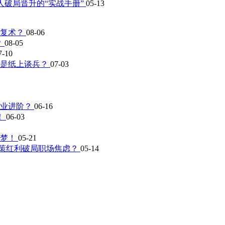
人破局晋升的“实战手册”
05-13
修复术？
08-06
？
08-05
7-10
还是纸上谈兵？
07-03
职业进阶？
06-16
！
06-03
是梦！
05-21
用政策红利破局职场焦虑？
05-14