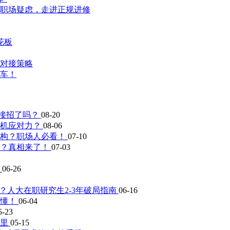
职场疑虑，走进正规进修
花板
对接策略
车！
好接招了吗？
08-20
危机应对力？
08-06
机构？职场人必看！
07-10
吗？真相来了！
07-03
择
06-26
？人大在职研究生2-3年破局指南
06-16
秒懂！
06-04
5-23
这里
05-15