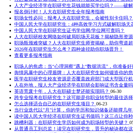
人大产业经济学在职研究生花钱就能买学位吗？——破解
报名倒计时！人大在职研究生全年报考指南
职场女性必问：报考人大在职研究生，会被性别卡住吗？
中国人民大学在职研究生：4种高效学习方式破解职场天
中国人民大学在职研究生证书学信网/学位网可查吗？
人大在职研校友网络如何破局职场天花板？揭秘隐形资源
职场瓶颈难突破？人大在职研究生师资揭秘，助你弯道超
2026年在职研究生怎么考？四种途径助你职场晋升！
查看更多报考指南
职场人的焦虑：当“心理洞察”遇上“数据洪流”，你准备
舆情风暴中的心理盾牌：人大在职研究生如何锻造你的
医学在职研究生校友资源是否覆盖政府部门或大型医疗
人在外地，报人大产业经济学在职研会影响证书含金量
英语荒废十年，人大在职硕士梦还能实现吗？
06-30
跨专业报考在职研究生？这可能是你职业转型的最佳选
怎么选择适合自己的在职研究生项目？
06-23
当行业迭代以”月”计算，你的学历和知识储备还能撑几年
读中国人民大学经济在职研究生证书值吗？这三点让你
跳槽利器：在职研究生学历如何成为职场转型的关键？
0
从普通员工到总监！读完在职研究生，晋升的秘诀都在