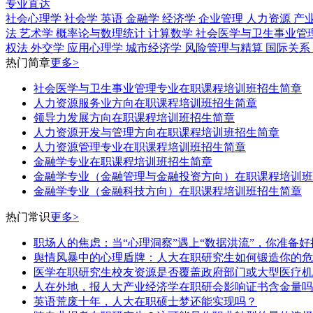
专业直达
社会心理学
社会学
英语
金融学
经济学
企业管理
人力资源
产
法
艺术学
概率论与数理统计
计算数学
社会医学与卫生事业管
权法
外交学
应用心理学
城市经济学
风险管理与精算
国际关系
热门简章
更多>
社会医学与卫生事业管理专业在职课程培训班招生简章
人力资源服务业方向在职课程培训班招生简章
领导力发展方向在职课程培训班招生简章
人力资源开发与管理方向在职课程培训班招生简章
人力资源管理专业在职课程培训班招生简章
金融学专业在职课程培训班招生简章
金融学专业（金融管理与金融投资方向）在职课程培训班
​金融学专业（​金融科技方向）在职课程培训班招生简章
热门常识
更多>
职场人的焦虑：当“心理洞察”遇上“数据洪流”，你准备
舆情风暴中的心理盾牌：人大在职研究生如何锻造你的危
医学在职研究生校友资源是否覆盖政府部门或大型医疗机
人在外地，报人大产业经济学在职研会影响证书含金量吗
英语荒废十年，人大在职硕士梦还能实现吗？